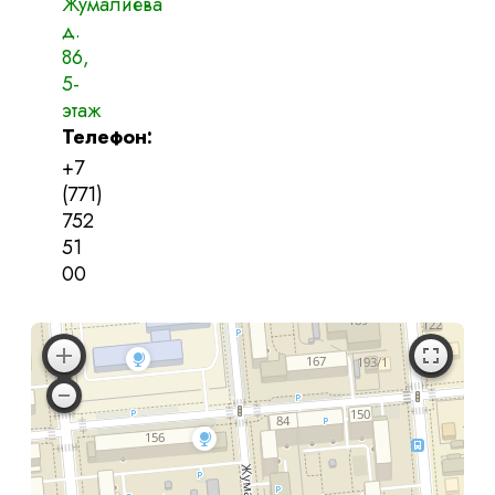
Жумалиева
д.
86,
5-
этаж
Телефон:
+7
(771)
752
51
00