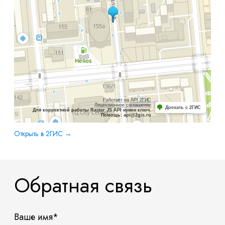
Работает на API 2ГИС
Лицензионное соглашение
Доехать с 2ГИС
Для корректной работы Raster JS API нужен ключ.
Помощь: api@2gis.ru
Открыть в 2ГИС →
Обратная связь